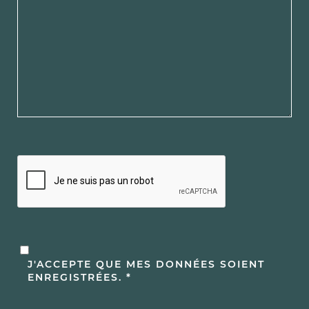
Tradition, qualité, savoir-faire
Passion, force et coeur des hommes
Un caractère unique
Histoires à partager
J'ACCEPTE QUE MES DONNÉES SOIENT
ENREGISTRÉES. *
Voyagez dans le présent